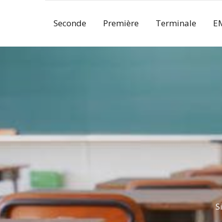
Skip
to
Seconde
Première
Terminale
E
content
S