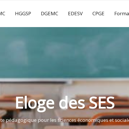
MC
HGGSP
DGEMC
EDESV
CPGE
Forma
Eloge des SES
ite pédagogique pour les sciences économiques et social