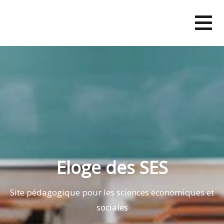
Skip
to
content
Eloge des SES
Site pédagogique pour les sciences économiques et
sociales