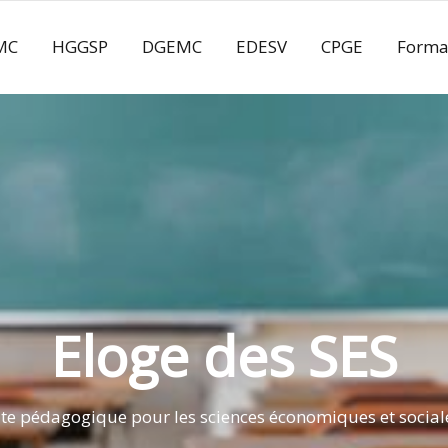
MC
HGGSP
DGEMC
EDESV
CPGE
Forma
Eloge des SES
ite pédagogique pour les sciences économiques et social