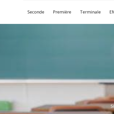
Skip
to
Seconde
Première
Terminale
E
content
S