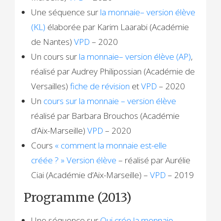
Une séquence sur
la monnaie– version élève
(KL)
élaborée par Karim Laarabi (Académie
de Nantes)
VPD
– 2020
Un cours sur
la monnaie– version élève (AP)
,
réalisé par Audrey Philipossian (Académie de
Versailles)
fiche de révision
et
VPD
– 2020
Un
cours sur la monnaie – version élève
réalisé par Barbara Brouchos (Académie
d’Aix-Marseille)
VPD
– 2020
Cours
« comment la monnaie est-elle
créée ? » Version élève
– réalisé par Aurélie
Ciai (Académie d’Aix-Marseille) –
VPD
– 2019
Programme (2013)
Une séquence sur
Qui crée la monnaie