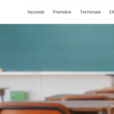
Skip
to
Seconde
Première
Terminale
E
content
S