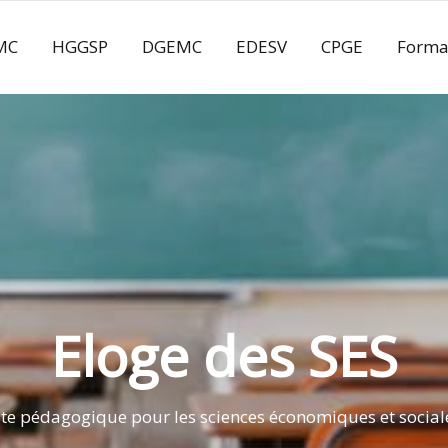
MC
HGGSP
DGEMC
EDESV
CPGE
Forma
Eloge des SES
ite pédagogique pour les sciences économiques et social