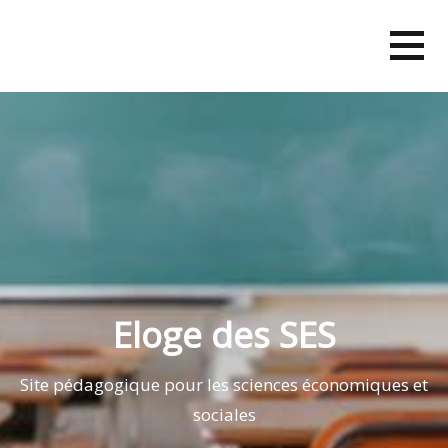
Skip
to
content
Eloge des SES
Site pédagogique pour les sciences économiques et
sociales