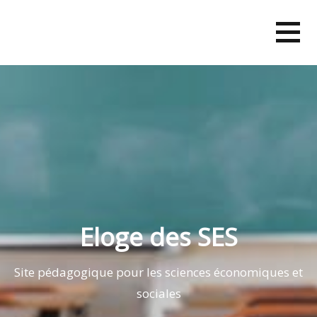
Skip
to
content
Eloge des SES
Site pédagogique pour les sciences économiques et
sociales