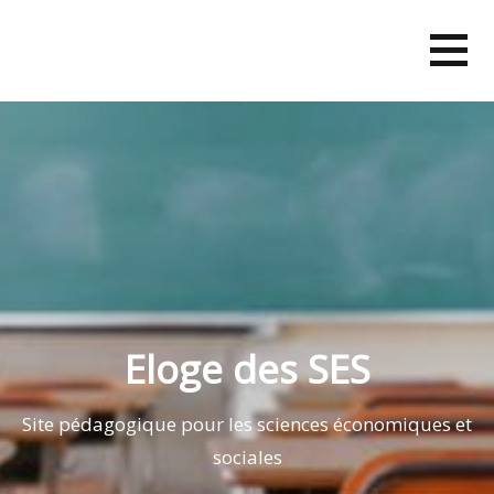
Skip
to
content
Eloge des SES
Site pédagogique pour les sciences économiques et
sociales