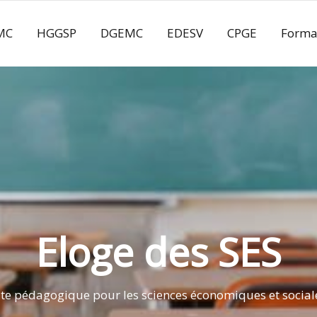
MC
HGGSP
DGEMC
EDESV
CPGE
Forma
Eloge des SES
ite pédagogique pour les sciences économiques et social