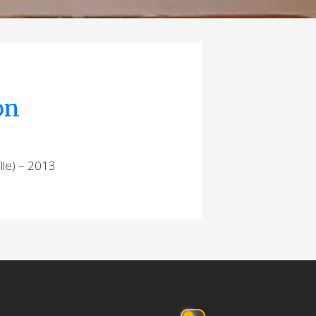
on
3
lle) – 2013