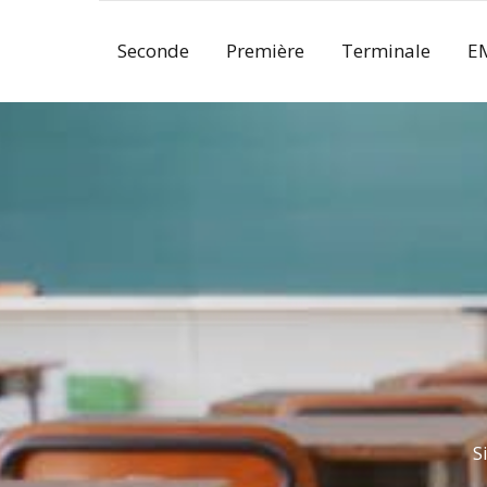
Skip
to
Seconde
Première
Terminale
E
content
S