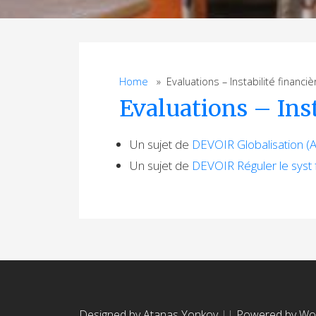
Home
» Evaluations – Instabilité financiè
Evaluations – Inst
Un sujet de
DEVOIR Globalisation (
Un sujet de
DEVOIR Réguler le syst 
Designed by Atanas Yonkov
||
Powered by Wo