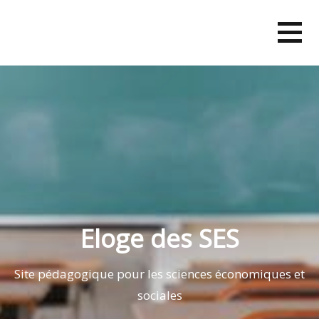
Skip
to
content
Eloge des SES
Site pédagogique pour les sciences économiques et
sociales