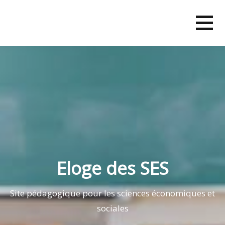
Skip
to
content
Eloge des SES
Site pédagogique pour les sciences économiques et
sociales