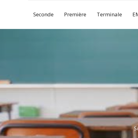
Skip
to
Seconde
Première
Terminale
E
content
S