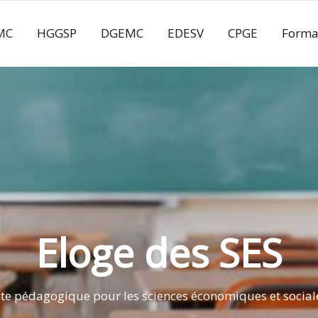
MC
HGGSP
DGEMC
EDESV
CPGE
Forma
Eloge des SES
ite pédagogique pour les sciences économiques et social