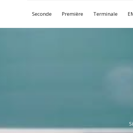
Skip
to
Seconde
Première
Terminale
E
content
S