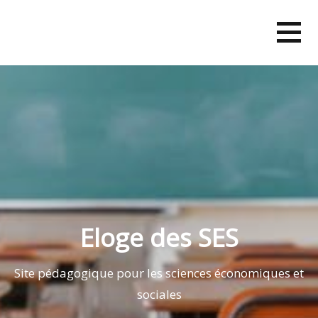
Skip
to
content
Eloge des SES
Site pédagogique pour les sciences économiques et
sociales