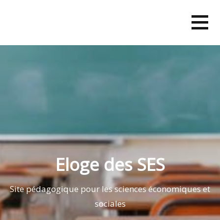
Skip
to
content
Eloge des SES
Site pédagogique pour les sciences économiques et
sociales