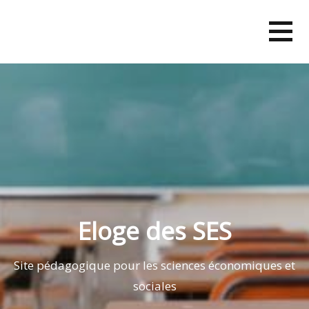
Skip
to
content
Eloge des SES
Site pédagogique pour les sciences économiques et
sociales