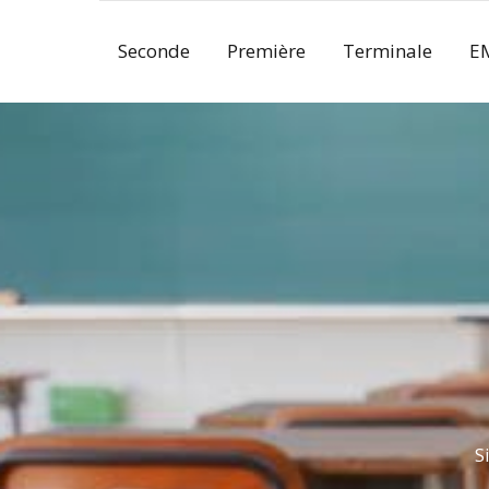
Skip
to
Seconde
Première
Terminale
E
content
S