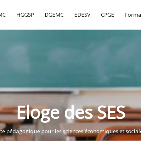
MC
HGGSP
DGEMC
EDESV
CPGE
Forma
Eloge des SES
ite pédagogique pour les sciences économiques et social