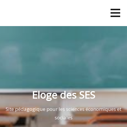
Skip
to
content
Eloge des SES
Site pédagogique pour les sciences économiques et
sociales