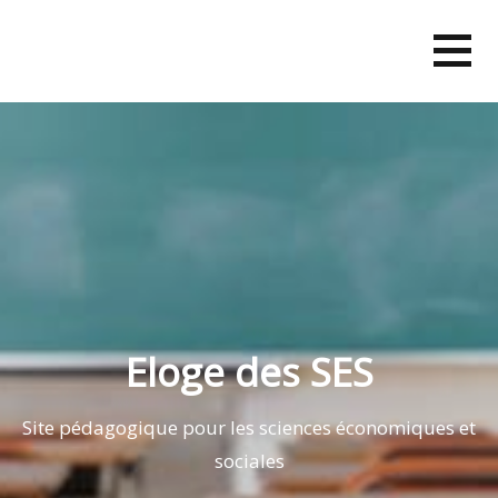
Skip
to
content
Eloge des SES
Site pédagogique pour les sciences économiques et
sociales