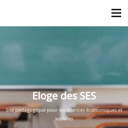
Skip
to
content
Eloge des SES
Site pédagogique pour les sciences économiques et
sociales