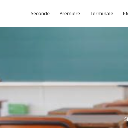
Skip
to
Seconde
Première
Terminale
E
content
S