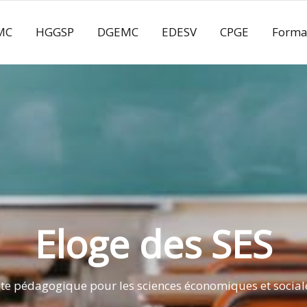
MC
HGGSP
DGEMC
EDESV
CPGE
Forma
Eloge des SES
ite pédagogique pour les sciences économiques et social