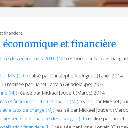
t financière
 économique et financière
erture des économies-2016 (ND)
élaboré par Nicolas Dangla
 et FMN (CR)
réalisé par Christophe Rodrigues (Tahiti) 2014
LL)
réalisée par Lionel Lorrain (Guadeloupe) 2014
nne (MJ)
réalisé par Mickaël Joubert (Maroc) 2014
res et financières internationales (MJ)
réalisé par Mickaël Jo
 et le taux de change (MJ)
réalisé par Mickaël Joubert (Maro
paiements et le marché des changes (LL)
réalisé par Lionel
ionalisation financière (LL)
réalisée par Lionel Lorrain (Guad