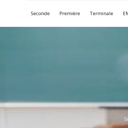
Skip
to
Seconde
Première
Terminale
E
content
S