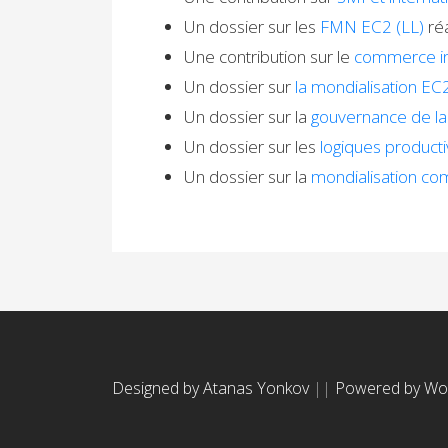
Un dossier sur les
FMN EC2 (LL)
réa
Une contribution sur le
commerce int
Un dossier sur
la mondialisation EC
Un dossier sur la
gouvernance de la
Un dossier sur les
logiques producti
Un dossier sur la
mondialisation co
Designed by Atanas Yonkov
||
Powered by Wo