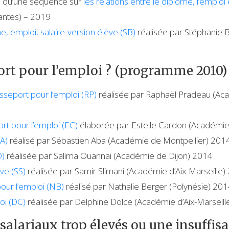
i qu’une séquence sur
les relations entre le diplôme, l’emploi 
antes) – 2019
e, emploi, salaire-version élève (SB)
réalisée par Stéphanie 
ort pour l’emploi ? (programme 2010)
sseport pour l’emploi (RP)
réalisée par Raphaël Pradeau (Aca
t pour l’emploi (EC)
élaborée par Estelle Cardon (Académie
SA)
réalisé par Sébastien Aba (Académie de Montpellier) 201
O)
réalisée par Salima Ouannai (Académie de Dijon) 2014
ve (SS)
réalisée par Samir Slimani (Académie d’Aix-Marseille)
our l’emploi (NB)
réalisé par Nathalie Berger (Polynésie) 20
loi (DC)
réalisée par Delphine Dolce (Académie d’Aix-Marseill
 salariaux trop élevés ou une insuffi