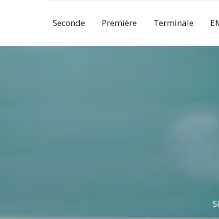
Skip
to
Seconde
Première
Terminale
E
content
S