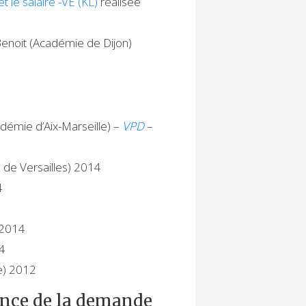
et le salaire -VE (KL)
réalisée
Benoit (Académie de Dijon)
démie d’Aix-Marseille) –
VPD
–
 de Versailles) 2014
4
 2014
14
e) 2012
sance de la demande