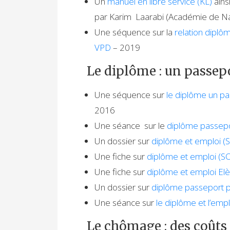
Un
manuel en libre service (KL)
ains
par Karim Laarabi (Académie de N
Une séquence sur la
relation diplôm
VPD
– 2019
Le diplôme : un passep
Une séquence sur
le diplôme un pa
2016
Une séance sur le
diplôme passepor
Un dossier sur
diplôme et emploi (
Une fiche sur
diplôme et emploi (S
Une fiche sur
diplôme et emploi Elè
Un dossier sur
diplôme passeport p
Une séance sur
le diplôme et l’emp
Le chômage : des coûts