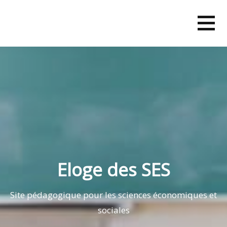
Skip
to
content
Eloge des SES
Site pédagogique pour les sciences économiques et
sociales