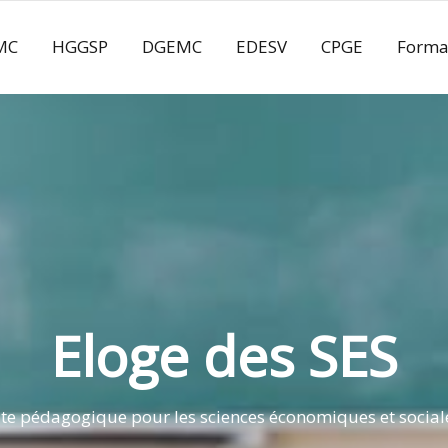
MC
HGGSP
DGEMC
EDESV
CPGE
Forma
Eloge des SES
ite pédagogique pour les sciences économiques et social