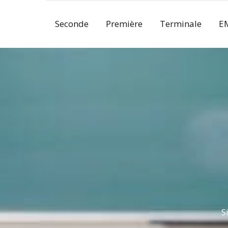
Skip
to
Seconde
Première
Terminale
E
content
S