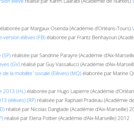
rsion élève
réalisé par Karim Laarabi (Académie de Nantes)
le élaborée par Margaux Osenda (Académie d’Orléans-Tours)
le-version élèves (FB)
élaborée par Frantz Benhayoun (Académ
e (SP)
réalisée par Sandrine Parayre (Académie d’Aix-Marseil
lèves (GV)
réalisé par Guy Vassallucci (Académie d’Aix-Marseil
de la mobilite´ sociale (Elèves) (MQ)
élaborée par Marine Q
le 2013 (HL)
élaborée par Hugo Lapierre (Académie d’Orléan
013 (élèves) (RP)
réalisée par Raphaël Pradeau (Académie d
ND)
réalisé par Nicolas Danglade (Académie d’Aix-Marseille) 
P)
réalisé par Elena Pottier (Académie d’Aix-Marseille) 2012