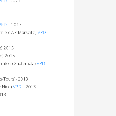
VPD
– 2021
VPD
– 2017
ie d’Aix-Marseille)
VPD
–
le) 2015
le) 2015
uinton (Guatémala)
VPD
–
s-Tours)- 2013
e Nice)
VPD
– 2013
2013